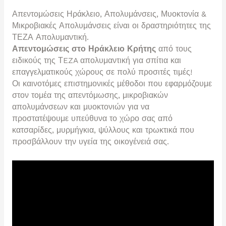
Απεντομώσεις Ηράκλειο, Απολυμάνσεις, Μυοκτονία &
Μικροβιακές Απολυμάνσεις είναι οι δραστηριότητες της
ΤΕΖΑ Απολυμαντική.
Απεντομώσεις στο Ηράκλειο Κρήτης
από τους
ειδικούς της ΤEZA απολυμαντική για σπίτια και
επαγγελματικούς χώρους σε πολύ προσιτές τιμές!
Οι καινοτόμες επιστημονικές μέθοδοι που εφαρμόζουμε
στον τομέα της απεντόμωσης, μικροβιακών
απολυμάνσεων και μυοκτονιών για να
προστατέψουμε υπεύθυνα το χώρο σας από
κατσαρίδες, μυρμήγκια, ψύλλους και τρωκτικά που
προσβάλλουν την υγεία της οικογένειά σας.