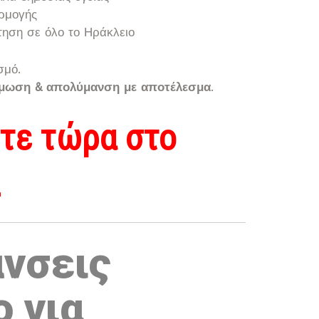
αρμογής
ηση σε όλο το Ηράκλειο
σμό.
όμωση & απολύμανση με αποτέλεσμα
.
τε τώρα στο
2
νσεις
 για