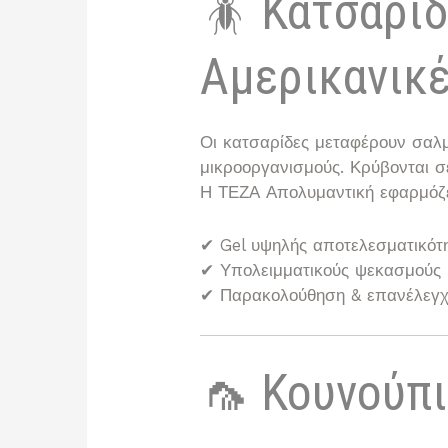
🪳 Κατσαρίδ
Αμερικανικέ
Οι
κατσαρίδες
μεταφέρουν σαλμο
μικροοργανισμούς. Κρύβονται σε
Η ΤΕΖΑ Απολυμαντική εφαρμόζε
✔ Gel υψηλής αποτελεσματικότ
✔ Υπολειμματικούς ψεκασμούς
✔ Παρακολούθηση & επανέλεγ
🦟 Κουνούπ