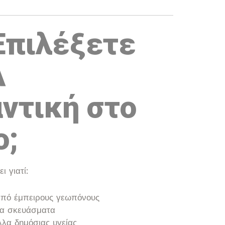
 Επιλέξετε
Α
ντική στο
ο;
ι γιατί:
 από έμπειρους γεωπόνους
να σκευάσματα
λα δημόσιας υγείας