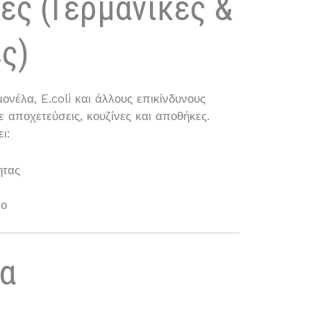
ες (Γερμανικές &
ς)
νέλα, E.coli και άλλους επικίνδυνους
 αποχετεύσεις, κουζίνες και αποθήκες.
ι:
ητας
χο
ια