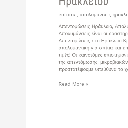
Ηρακλείου
entoma
,
απολυμανσεις ηρακλει
Απεντομώσεις Ηράκλειο, Απολυ
Απολυμάνσεις είναι οι δραστηρ
Απεντομώσεις στο Ηράκλειο Κρ
απολυμαντική για σπίτια και 
τιμές! Οι καινοτόμες επιστημο
της απεντόμωσης, μικροβιακών
προστατέψουμε υπεύθυνα το χ
Ποια
Read More »
είναι
η
Τέζα
Απολυμαντική
Ηρακλείου